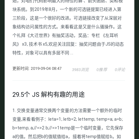
始，对咱们代码影响最大的特性的解 、箭头函数、类和模
块系统。到2019年8月，一个新的可选链提案已经进入第
三阶段，这是一个很好的改进。可选链接改变了从深层对
象结构访问属性的方式。来看看这是又是什么骚操作。这
个礼拜《大迁世界》有抽奖活动，奖品：专栏 《左耳听
风》 x3, 技术书 x5,欢迎关注回复：抽奖问题由于JS的动态
特性，对象可以具有多层不同 ...
更新时间: 2019-09-04 08:47
3983浏览
0推荐
0评论
29.5个 JS 解构有趣的用途
1. 交换变量通常交换两个变量的方法需要一个额外的临时
变量,来看看例子：leta=1; letb=2; lettemp; temp=a; a=b;
b=temp; a;//=>2 b;//=>1temp是一个临时变量，它先保存
a的值。然后把b的值赋值给a，接着将temp值赋给b。如