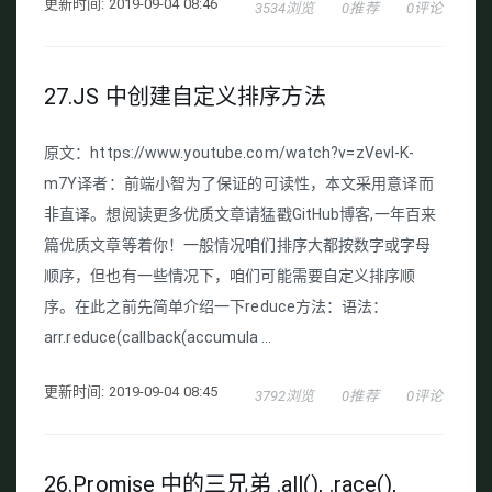
更新时间: 2019-09-04 08:46
3534浏览
0推荐
0评论
27.JS 中创建自定义排序方法
原文：https://www.youtube.com/watch?v=zVevl-K-
m7Y译者：前端小智为了保证的可读性，本文采用意译而
非直译。想阅读更多优质文章请猛戳GitHub博客,一年百来
篇优质文章等着你！一般情况咱们排序大都按数字或字母
顺序，但也有一些情况下，咱们可能需要自定义排序顺
序。在此之前先简单介绍一下reduce方法：语法：
arr.reduce(callback(accumula ...
更新时间: 2019-09-04 08:45
3792浏览
0推荐
0评论
26.Promise 中的三兄弟 .all(), .race(),