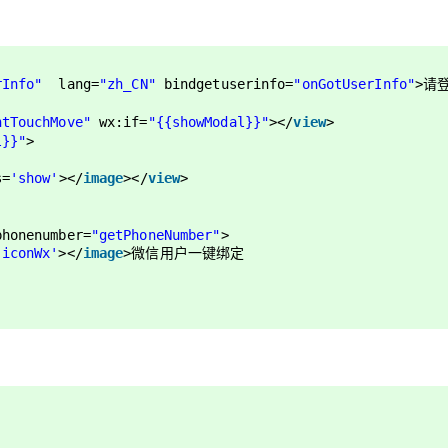
rInfo"
lang
=
"zh_CN"
bindgetuserinfo
=
"onGotUserInfo"
>请
ntTouchMove"
wx:if
=
"{{showModal}}"
></
view
>
l}}"
>
s
=
'show'
></
image
></
view
>
phonenumber
=
"getPhoneNumber"
>
'iconWx'
></
image
>微信用户一键绑定