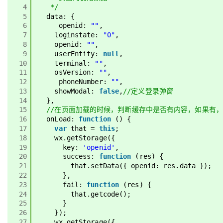
4
*/
5
data: {
6
openid: 
""
,
7
loginstate: 
"0"
,
8
openid: 
""
,
9
userEntity: 
null
,
10
terminal: 
""
,
11
osVersion: 
""
,
12
phoneNumber: 
""
,
13
showModal: 
false
,
//定义登录弹窗
14
},
15
//在页面加载的时候，判断缓存中是否有内容，如果有
16
onLoad: 
function
() {
17
var
that = 
this
;
18
wx.getStorage({
19
key: 
'openid'
,
20
success: 
function
(res) {
21
that.setData({ openid: res.data });
22
},
23
fail: 
function
(res) {
24
that.getcode();
25
}
26
});
27
wx.getStorage({