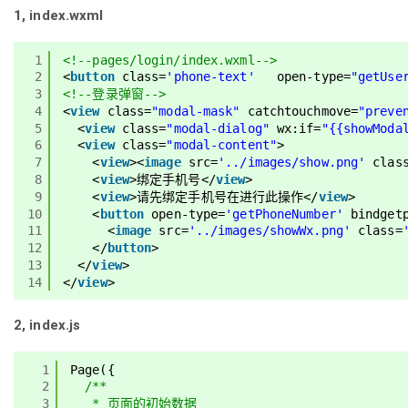
1, index.wxml
1
<!--pages/login/index.wxml-->
2
<
button
class
=
'phone-text'
open-type
=
"getUse
3
<!--登录弹窗-->
4
<
view
class
=
"modal-mask"
catchtouchmove
=
"preve
5
<
view
class
=
"modal-dialog"
wx:if
=
"{{showModa
6
<
view
class
=
"modal-content"
>
7
<
view
><
image
src
=
'../images/show.png'
clas
8
<
view
>绑定手机号</
view
>
9
<
view
>请先绑定手机号在进行此操作</
view
>  
10
<
button
open-type
=
'getPhoneNumber'
bindget
11
<
image
src
=
'../images/showWx.png'
class
=
12
</
button
>
13
</
view
>
14
</
view
>
2, index.js
1
Page({
2
/**
3
* 页面的初始数据