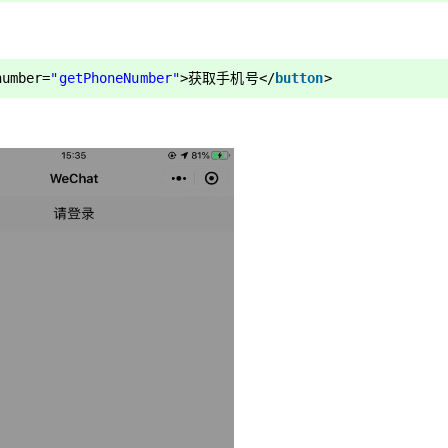
number
=
"getPhoneNumber"
>获取手机号</
button
>