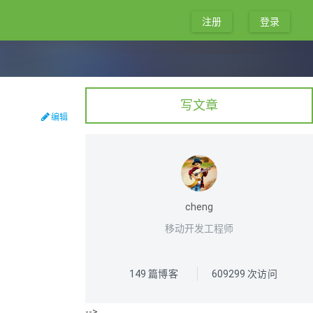
注册
登录
写文章
编辑
：
cheng
移动开发工程师
149
篇博客
609299
次访问
-->