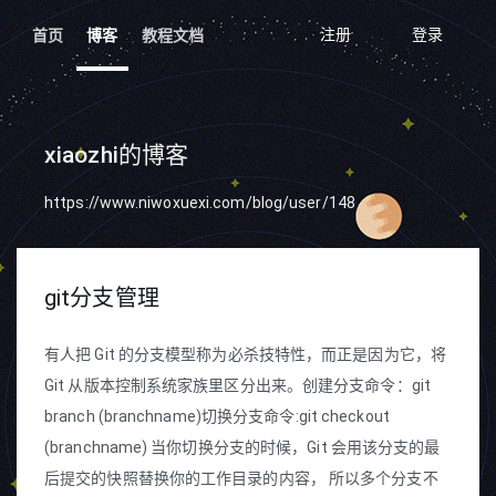
注册
登录
首页
博客
教程文档
xiaozhi的博客
https://www.niwoxuexi.com/blog/user/148
git分支管理
有人把 Git 的分支模型称为必杀技特性，而正是因为它，将
Git 从版本控制系统家族里区分出来。创建分支命令：git
branch (branchname)切换分支命令:git checkout
(branchname) 当你切换分支的时候，Git 会用该分支的最
后提交的快照替换你的工作目录的内容， 所以多个分支不