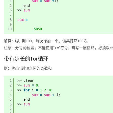
4
sum
=
sum
+
i;
5
end
6
>> 
sum
7
8
sum
=
9
10
5050
解释：i从1到100，每次增加一个，该共循环100次
注意：分号的位置；不能使用“+=”符号；每写一层循环，必须以e
带有步长的for循环
例：输出1到10之间的奇数和
1
>> clear
2
>> 
sum
=
0
;
3
>> 
for
i 
=
1
:
2
:
10
4
sum
=
sum
+
i;
5
end
6
>> 
sum
7