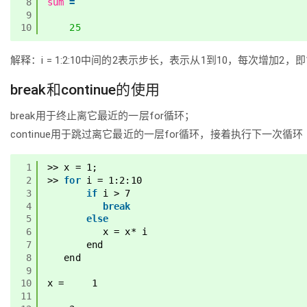
8
sum
=
9
10
25
解释：i = 1:2:10中间的2表示步长，表示从1到10，每次增加
break和continue的使用
break用于终止离它最近的一层for循环；
continue用于跳过离它最近的一层for循环，接着执行下一次循环
1
>> x = 1;
2
>> 
for
i = 1:2:10
3
if
i > 7
4
break
5
else
6
x = x* i
7
end
8
end
9
10
x =     1
11