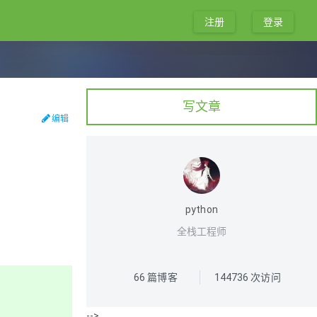
注册
登录
写文章
编辑
python
全栈工程师
66
篇博客
144736
次访问
-->