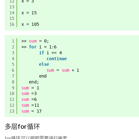
12
x = 3
13
14
x = 15
15
16
x = 105
1
>> 
sum
= 0;
2
>> 
for
i = 1:6
3
if
i == 4
4
continue
5
else
6
sum
= 
sum
+ i
7
end
8
end;
9
sum
= 1
10
sum
=3
11
sum
=6
12
sum
=11
13
sum
= 17
多层for循环
for循环可以按照需要进行嵌套。