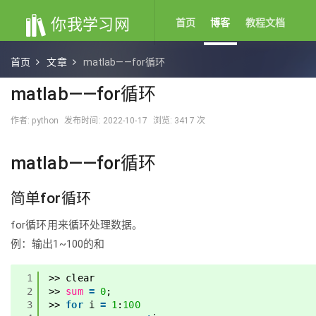
你我学习网
首页
博客
教程文档
首页
文章
matlab——for循环
matlab——for循环
作者: python
发布时间: 2022-10-17
浏览: 3417 次
matlab——for循环
简单for循环
for循环用来循环处理数据。
例：输出1~100的和
1
>> clear
2
>> 
sum
=
0
;
3
>> 
for
i 
=
1
:
100