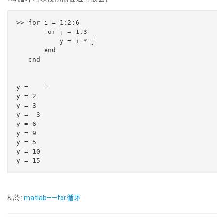
>> for i = 1:2:6

       for j = 1:3

           y = i * j

       end

   end

y =    1

y = 2

y = 3

y =  3

y = 6

y = 9

y = 5

y = 10

y = 15
标签:
matlab——for循环