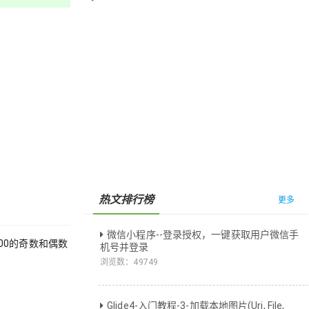
热文排行榜
更多
微信小程序--登录授权，一键获取用户微信手
-100的奇数和偶数
机号并登录
浏览数：
49749
Glide4-入门教程-3-加载本地图片(Uri, File,