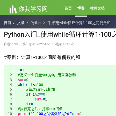
你我学习网
首页
博客
教程文档
首页
文章
Python入门_使用while循环计算1-100之间偶数和
Python入门_使用while循环计算1-10
作者: cnbzlj
发布时间: 2022-10-17
浏览: 4092 次
#案例：计算1-100之间所有偶数的和
1
i
=
1
2
#定义一个变量sum为0，用来存放和
3
sum
=
0
4
while
i<
=
100
:
5
#每次sum和i相加
6
if
i
%
2
=
=
0
:
7
sum
+
=
i
8
i
+
=
1
9
#执行完之后，打印sum的值
10
print
(
"1-100之间偶数和是%d"
%
sum
)