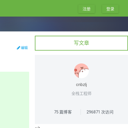
注册
登录
写文章
编辑
cnbzlj
全栈工程师
75
篇博客
296871
次访问
-->