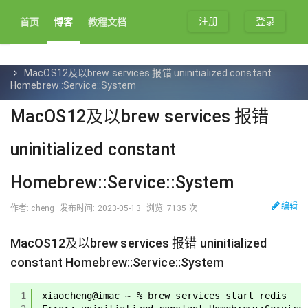
注册
登录
首页
博客
教程文档
首页
文章
MacOS12及以brew services 报错 uninitialized constant
Homebrew::Service::System
MacOS12及以brew services 报错
uninitialized constant
Homebrew::Service::System
编辑
作者: cheng
发布时间: 2023-05-13
浏览: 7135 次
MacOS12及以brew services 报错 uninitialized
constant Homebrew::Service::System
1
xiaocheng@imac ~ % brew services start redis