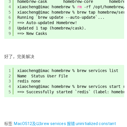
3
homebrew-cask       homebrew-core       homebre
4
xiaocheng@imac homebrew % 
rm
-rf 
/opt/homebrew/
5
xiaocheng@imac homebrew % brew tap homebrew
/ser
6
Running `brew update --auto-update`...
7
==> Auto-updated Homebrew!
8
Updated 1 tap (homebrew
/cask
).
9
==> New Casks
好了，完美解决
1
xiaocheng@imac homebrew % brew services list   
2
Name  Status User File
3
redis none        
4
xiaocheng@imac homebrew % brew services start r
5
==> Successfully started `redis` (label: homebr
标签:
MacOS12及以brew services 报错 uninitialized constant