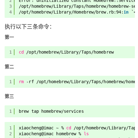
2
Error: uninitialized constant Homebrew::Service
3
/opt/homebrew/Library/Taps/homebrew/homebrew-se
4
/opt/homebrew/Library/Homebrew/brew
.rb:94:
in
`<
执行以下三条命令：
第一
1
cd
/opt/homebrew/Library/Taps/homebrew
第二
1
rm
-rf 
/opt/homebrew/Library/Taps/homebrew/home
第三
1
brew tap homebrew
/services
1
xiaocheng@imac ~ % 
cd
/opt/homebrew/Library/Tap
2
xiaocheng@imac homebrew % 
ls