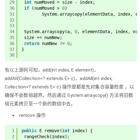
29
int
numMoved = size - index;
30
if
(numMoved > 
0
)
31
System.arraycopy(elementData, index, e
32
33
34
System.arraycopy(a, 
0
, elementData, index, nu
35
size += numNew;
36
return
numNew != 
0
;
37
}
38
有以上源码可知，add(int index, E element)，
addAll(Collection<? extends E> c)，addAll(int index,
Collection<? extends E> c) 操作是都是先对集合容量检查 ，以
确保不会数组越界。然后通过 System.arraycopy() 方法将旧数
组元素拷贝至一个新的数组中去。
remove 操作
1
public
E remove(
int
index) {
2
rangeCheck(index);