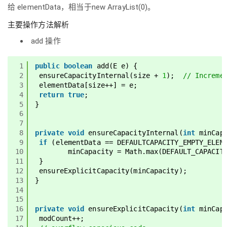
给 elementData，相当于new ArrayList(0)。
主要操作方法解析
add 操作
1
public
boolean
add(E e) {
2
ensureCapacityInternal(size + 
1
);  
// Increme
3
elementData[size++] = e;
4
return
true
;
5
}
6
7
8
private
void
ensureCapacityInternal(
int
minCap
9
if
(elementData == DEFAULTCAPACITY_EMPTY_ELEM
10
minCapacity = Math.max(DEFAULT_CAPACIT
11
}
12
ensureExplicitCapacity(minCapacity);
13
}
14
15
16
private
void
ensureExplicitCapacity(
int
minCap
17
modCount++;