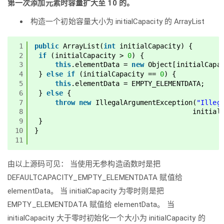
第一次添加元素时容量扩大至 10 的。
构造一个初始容量大小为 initialCapacity 的 ArrayList
1
public
ArrayList(
int
initialCapacity) {
2
if
(initialCapacity > 
0
) {
3
this
.elementData = 
new
Object[initialCapa
4
} 
else
if
(initialCapacity == 
0
) {
5
this
.elementData = EMPTY_ELEMENTDATA;
6
} 
else
{
7
throw
new
IllegalArgumentException(
"Illeg
8
initial
9
}
10
}
11
由以上源码可见： 当使用无参构造函数时是把
DEFAULTCAPACITY_EMPTY_ELEMENTDATA 赋值给
elementData。 当 initialCapacity 为零时则是把
EMPTY_ELEMENTDATA 赋值给 elementData。 当
initialCapacity 大于零时初始化一个大小为 initialCapacity 的