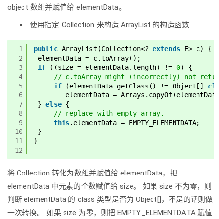
object 数组并赋值给 elementData。
使用指定 Collection 来构造 ArrayList 的构造函数
1
public
ArrayList(Collection<? 
extends
E> c) {
2
elementData = c.toArray();
3
if
((size = elementData.length) != 
0
) {
4
// c.toArray might (incorrectly) not retu
5
if
(elementData.getClass() != Object[].
cl
6
elementData = Arrays.copyOf(elementDat
7
} 
else
{
8
// replace with empty array.
9
this
.elementData = EMPTY_ELEMENTDATA;
10
}
11
}
12
将 Collection 转化为数组并赋值给 elementData，把
elementData 中元素的个数赋值给 size。 如果 size 不为零，则
判断 elementData 的 class 类型是否为 Object[]，不是的话则做
一次转换。 如果 size 为零，则把 EMPTY_ELEMENTDATA 赋值