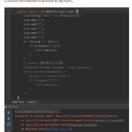
ConcurrentModificationException。