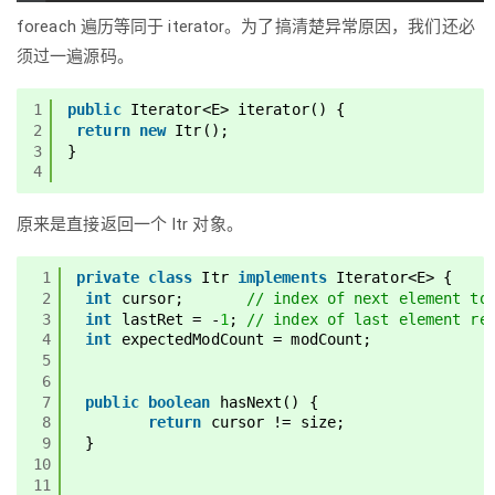
foreach 遍历等同于 iterator。为了搞清楚异常原因，我们还必
须过一遍源码。
1
public
Iterator<E> iterator() {
2
return
new
Itr();
3
}
4
原来是直接返回一个 Itr 对象。
1
private
class
Itr 
implements
Iterator<E> {
2
int
cursor;       
// index of next element to
3
int
lastRet = -
1
; 
// index of last element re
4
int
expectedModCount = modCount;
5
6
7
public
boolean
hasNext() {
8
return
cursor != size;
9
}
10
11