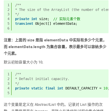
1
/**
2
* The size of the ArrayList (the number of elem
3
*/
4
private
int
size;  
// 实际元素个数
5
transient
Object[] elementData;
6
注意：上面的 size 是指 elementData 中实际有多少个元素，
而 elementData.length 为集合容量，表示最多可以容纳多少
个元素。
默认初始容量大小为 10;
1
/**
2
* Default initial capacity.
3
*/
4
private
static
final
int
DEFAULT_CAPACITY = 
10
;
5
这个变量是定义在 AbstractList 中的。记录对 List 操作的次