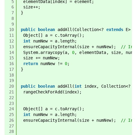
5
elementData[index] = element;
6
size++;
7
}
8
9
10
public
boolean
addAll(Collection<? 
extends
E> 
11
Object[] a = c.toArray();
12
int
numNew = a.length;
13
ensureCapacityInternal(size + numNew);  
// In
14
System.arraycopy(a, 
0
, elementData, size, num
15
size += numNew;
16
return
numNew != 
0
;
17
}
18
19
20
public
boolean
addAll(
int
index, Collection<? 
21
rangeCheckForAdd(index);
22
23
24
Object[] a = c.toArray();
25
int
numNew = a.length;
26
ensureCapacityInternal(size + numNew);  
// In
27
28