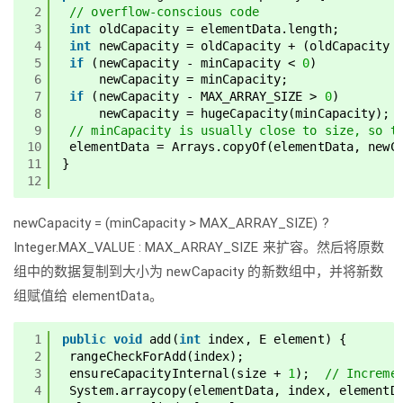
2
// overflow-conscious code
3
int
oldCapacity = elementData.length;
4
int
newCapacity = oldCapacity + (oldCapacity 
5
if
(newCapacity - minCapacity < 
0
)
6
newCapacity = minCapacity;
7
if
(newCapacity - MAX_ARRAY_SIZE > 
0
)
8
newCapacity = hugeCapacity(minCapacity);
9
// minCapacity is usually close to size, so t
10
elementData = Arrays.copyOf(elementData, newC
11
}
12
newCapacity = (minCapacity > MAX_ARRAY_SIZE) ?
Integer.MAX_VALUE : MAX_ARRAY_SIZE 来扩容。然后将原数
组中的数据复制到大小为 newCapacity 的新数组中，并将新数
组赋值给 elementData。
1
public
void
add(
int
index, E element) {
2
rangeCheckForAdd(index);
3
ensureCapacityInternal(size + 
1
);  
// Increme
4
System.arraycopy(elementData, index, elementD