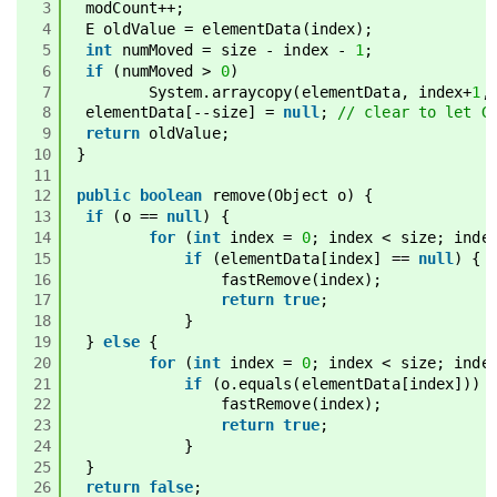
3
modCount++;
4
E oldValue = elementData(index);
5
int
numMoved = size - index - 
1
;
6
if
(numMoved > 
0
)
7
System.arraycopy(elementData, index+
1
,
8
elementData[--size] = 
null
; 
// clear to let G
9
return
oldValue;
10
}
11
12
public
boolean
remove(Object o) {
13
if
(o == 
null
) {
14
for
(
int
index = 
0
; index < size; inde
15
if
(elementData[index] == 
null
) {
16
fastRemove(index);
17
return
true
;
18
}
19
} 
else
{
20
for
(
int
index = 
0
; index < size; inde
21
if
(o.equals(elementData[index])) 
22
fastRemove(index);
23
return
true
;
24
}
25
}
26
return
false
;