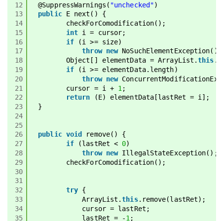
12
@SuppressWarnings
(
"unchecked"
)
13
public
E next() {
14
checkForComodification();
15
int
i = cursor;
16
if
(i >= size)
17
throw
new
NoSuchElementException()
18
Object[] elementData = ArrayList.
this
.
19
if
(i >= elementData.length)
20
throw
new
ConcurrentModificationEx
21
cursor = i + 
1
;
22
return
(E) elementData[lastRet = i];
23
}
24
25
26
public
void
remove() {
27
if
(lastRet < 
0
)
28
throw
new
IllegalStateException();
29
checkForComodification();
30
31
32
try
{
33
ArrayList.
this
.remove(lastRet);
34
cursor = lastRet;
35
lastRet = -
1
;