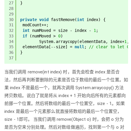
27
}
28
29
30
private
void
fastRemove(
int
index) {
31
modCount++;
32
int
numMoved = size - index - 
1
;
33
if
(numMoved > 
0
)
34
System.arraycopy(elementData, index+
1
,
35
elementData[--size] = 
null
; 
// clear to let G
36
}
37
当我们调用 remove(int index) 时，首先会检查 index 是否合
法，然后再判断要删除的元素是否位于数组的最后一个位置。如
果 index 不是最后一个，就再次调用 System.arraycopy() 方法
拷贝数组。说白了就是将从 index + 1 开始向后所有的元素都向
前挪一个位置。然后将数组的最后一个位置空，size - 1。如果
index 是最后一个元素那么就直接将数组的最后一个位置空，
size - 1即可。 当我们调用 remove(Object o) 时，会把 o 分为
是否为空来分别处理。然后对数组做遍历，找到第一个与 o 对