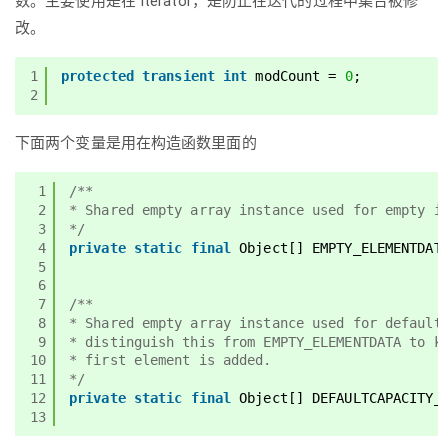
数。主要使用是在 Iterator，是防止在迭代的过程中集合被修
改。
1
protected
transient
int
modCount = 
0
;
2
下面两个变量是用在构造函数里面的
1
/**
2
* Shared empty array instance used for empty i
3
*/
4
private
static
final
Object[] EMPTY_ELEMENTDAT
5
6
7
/**
8
* Shared empty array instance used for default
9
* distinguish this from EMPTY_ELEMENTDATA to k
10
* first element is added.
11
*/
12
private
static
final
Object[] DEFAULTCAPACITY_
13