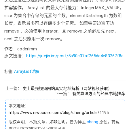
之后是通过数组的拷贝来确保元素的准确性的，所以尽可能减少
扩容操作。 ArrayList 的最大存储能力：Integer.MAX_VALUE。
size 为集合中存储的元素的个数。elementData.length 为数组
长度，表示最多可以存储多少个元素。 如果需要边遍历边
remove ，必须使用 iterator。且 remove 之前必须先 next，
next 之后只能用一次 remove。
作者：coderlmm
原文链接：
https://juejin.im/post/5a90c37af265da4e83267f8e
标签:
ArrayList详解
上一篇：
史上最强视频网站真实地址解析（网站视频获取）
下一篇：
有关算法方面的经典书籍推荐
本文地址：
https://www.niwoxuexi.com/blog/cheng/article/1195
版权声明：本篇文章，如非注明，皆为博主
cheng
原创。转载
需注明本文链接并保证链接可用。