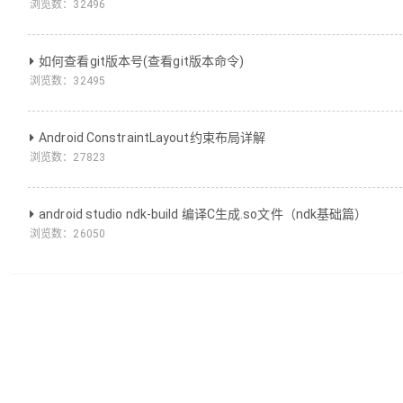
浏览数：
32496
如何查看git版本号(查看git版本命令)
浏览数：
32495
Android ConstraintLayout约束布局详解
浏览数：
27823
android studio ndk-build 编译C生成.so文件（ndk基础篇）
浏览数：
26050