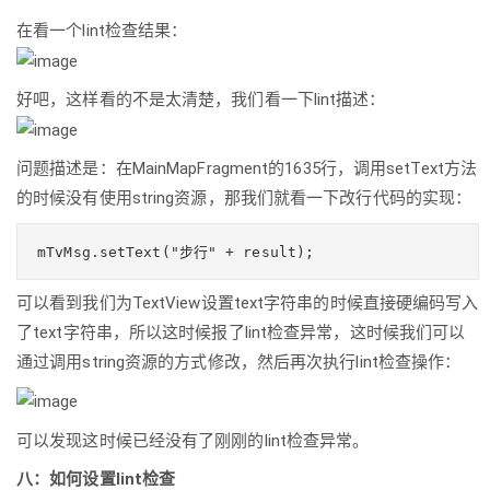
在看一个lint检查结果：
好吧，这样看的不是太清楚，我们看一下lint描述：
问题描述是：在MainMapFragment的1635行，调用setText方法
的时候没有使用string资源，那我们就看一下改行代码的实现：
mTvMsg.setText("步行" + result);
可以看到我们为TextView设置text字符串的时候直接硬编码写入
了text字符串，所以这时候报了lint检查异常，这时候我们可以
通过调用string资源的方式修改，然后再次执行lint检查操作：
可以发现这时候已经没有了刚刚的lint检查异常。
八：如何设置lint检查