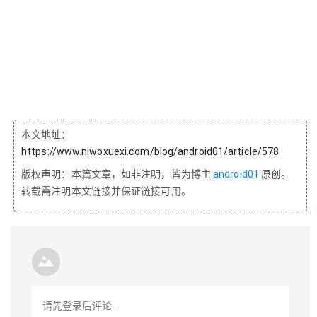
本文地址：
https://www.niwoxuexi.com/blog/android01/article/578
版权声明：本篇文章，如非注明，皆为博主
android01
原创。
转载需注明本文链接并保证链接可用。