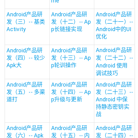
me
Android产品研
Android产品研
Android产品研
发（三）-- 基类
发（十二）-- Ap
发（二十一）--
Activity
p长链接实现
Android中的UI
优化
Android产品研
Android产品研
Android产品研
发（四）-- 较少
发（十三）-- Ap
发（二十二）--
Apk大
p轮训操作
Android 使用
调试技巧
Android产品研
Android产品研
Android产品研
发（五）-- 多渠
发（十四）-- Ap
发（二十三）--
道打
p升级与更新
Android 中保
持静态密钥实
战
Android产品研
Android产品研
Android产品研
发（六）-- Apk
发（十五）-- 内
发（二十四）--