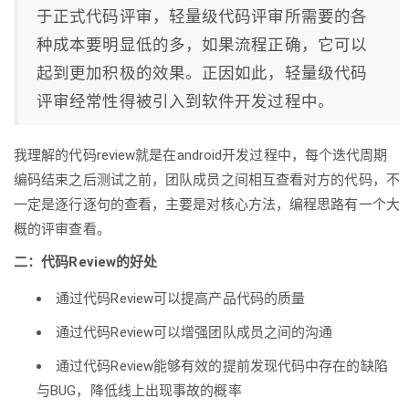
于正式代码评审，轻量级代码评审所需要的各
种成本要明显低的多，如果流程正确，它可以
起到更加积极的效果。正因如此，轻量级代码
评审经常性得被引入到软件开发过程中。
我理解的代码review就是在android开发过程中，每个迭代周期
编码结束之后测试之前，团队成员之间相互查看对方的代码，不
一定是逐行逐句的查看，主要是对核心方法，编程思路有一个大
概的评审查看。
二：代码Review的好处
通过代码Review可以提高产品代码的质量
通过代码Review可以增强团队成员之间的沟通
通过代码Review能够有效的提前发现代码中存在的缺陷
与BUG，降低线上出现事故的概率