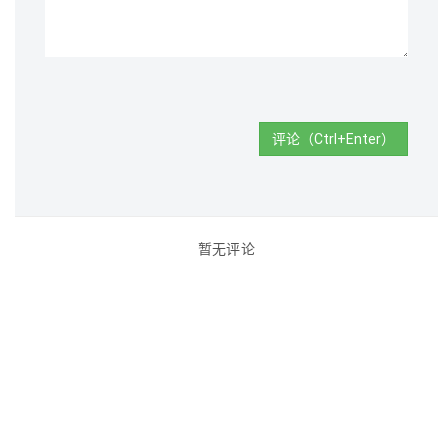
评论（Ctrl+Enter）
暂无评论