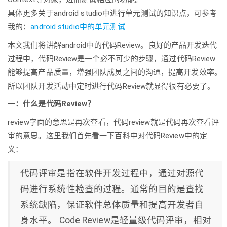
具体更多关于android studio中进行单元测试的知识点，可参考
我的：
android studio中的单元测试
本文我们将讲解android中的代码Review。良好的产品开发迭代
过程中，代码Review是一个必不可少的步骤，通过代码Review
能够提高产品质量，增强团队成员之间的沟通，提高开发效率。
所以团队开发活动中定时进行代码Review就显得很有必要了。
一：什么是代码Review？
review字面的意思是再次查看，代码review就是代码再次查看评
审的意思。这里我们首先看一下百科中对代码Review中的定
义：
代码评审是指在软件开发过程中，通过对源代
码进行系统性检查的过程。通常的目的是查找
系统缺陷，保证软件总体质量和提高开发者自
身水平。 Code Review是轻量级代码评审，相对