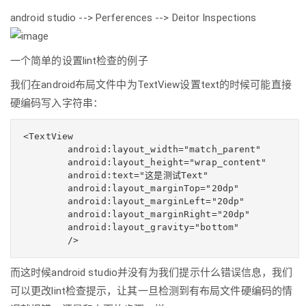
android studio --> Perferences --> Deitor Inspections
一个简单的设置lint检查的例子
我们在android布局文件中为TextView设置text的时候可能直接
硬编码写入字符串：
<TextView

        android:layout_width="match_parent"

        android:layout_height="wrap_content"

        android:text="这是测试Text"

        android:layout_marginTop="20dp"

        android:layout_marginLeft="20dp"

        android:layout_marginRight="20dp"

        android:layout_gravity="bottom"

        />
而这时候android studio并没有为我们提示什么错误信息，我们
可以更改lint检查提示，让其一旦检测到有布局文件硬编码的情