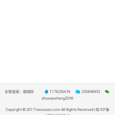
友情链接：
珊瑚网
1176236676
235846833
zhuxiaocheng2090
Copyright © 2017
niwoxuexi.com
All Rights Reserved |
皖 ICP备