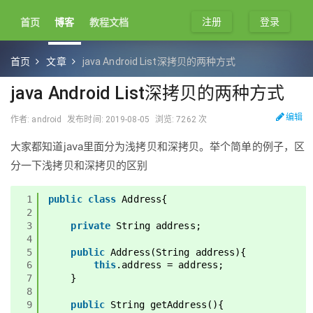
注册
登录
首页
博客
教程文档
首页
文章
java Android List深拷贝的两种方式
java Android List深拷贝的两种方式
编辑
作者: android
发布时间: 2019-08-05
浏览: 7262 次
大家都知道java里面分为浅拷贝和深拷贝。举个简单的例子，区
分一下浅拷贝和深拷贝的区别
1
public
class
Address{
2
3
private
String address;
4
5
public
Address(String address){
6
this
.address = address;
7
}
8
9
public
String getAddress(){