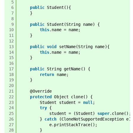
5
6
public
Student(){
7
}
8
9
public
Student(String name) {
10
this
.name = name;
11
}
12
13
public
void
setName(String name){
14
this
.name = name;
15
}
16
17
public
String getName() {
18
return
name;
19
}
20
21
@Override
22
protected
Object clone() {
23
Student student = 
null
;
24
try
{
25
student = (Student) 
super
.clone();
26
} 
catch
(CloneNotSupportedException e)
27
e.printStackTrace();
28
}