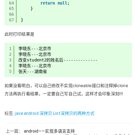
64
return
null
;
65
}
66
67
}
此时打印结果是
1
李晓东---北京市
2
李晓东---北京市
3
改变student2的姓名后--------------
4
李晓东---北京市
5
张天---湖南省
如果没看明白，可以自己修改不实现cloneable接口和注释掉clone
方法再执行看结果，一定要自己写自己试，这样才会印象深刻!!!
标签:
java
android
深拷贝
List深拷贝的两种方式
上一篇：
android——实现多语言支持