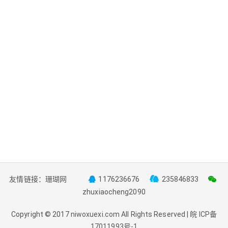
友情链接：
珊瑚网
1176236676
235846833
zhuxiaocheng2090
Copyright © 2017
niwoxuexi.com
All Rights Reserved |
皖 ICP备
17011993号-1