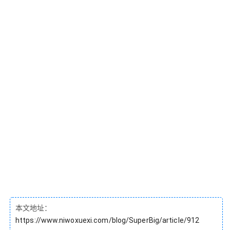
本文地址：
https://www.niwoxuexi.com/blog/SuperBig/article/912