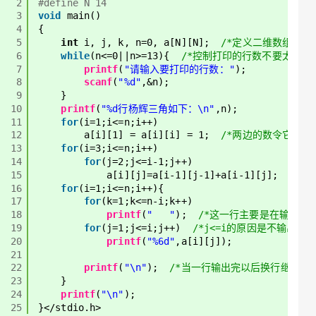
2
#define N 14
3
void
main()
4
{
5
int
i, j, k, n=0, a[N][N];  
/*定义二维数组a[14]
6
while
(n<=0||n>=13){  
/*控制打印的行数不要太大，
7
printf
(
"请输入要打印的行数："
);
8
scanf
(
"%d"
,&n);
9
}
10
printf
(
"%d行杨辉三角如下：\n"
,n);
11
for
(i=1;i<=n;i++)
12
a[i][1] = a[i][i] = 1;  
/*两边的数令它为1，
13
for
(i=3;i<=n;i++)
14
for
(j=2;j<=i-1;j++)
15
a[i][j]=a[i-1][j-1]+a[i-1][j];  
/*
16
for
(i=1;i<=n;i++){
17
for
(k=1;k<=n-i;k++)
18
printf
(
"   "
);  
/*这一行主要是在输出数
19
for
(j=1;j<=i;j++)  
/*j<=i的原因是不输出其
20
printf
(
"%6d"
,a[i][j]);
21
22
printf
(
"\n"
);  
/*当一行输出完以后换行继续下
23
}
24
printf
(
"\n"
);
25
}</stdio.h>