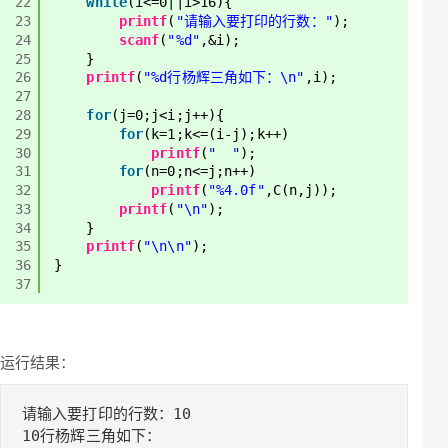
22
while
(i<=0||i>16){
23
printf
(
"请输入要打印的行数："
);
24
scanf
(
"%d"
,&i);
25
}
26
printf
(
"%d行杨辉三角如下：\n"
,i);
27
28
for
(j=0;j<i;j++){
29
for
(k=1;k<=(i-j);k++)
30
printf
(
"  "
);
31
for
(n=0;n<=j;n++)
32
printf
(
"%4.0f"
,C(n,j));
33
printf
(
"\n"
);
34
}
35
printf
(
"\n\n"
);
36
}
37
运行结果：
请输入要打印的行数：10

10行杨辉三角如下：
