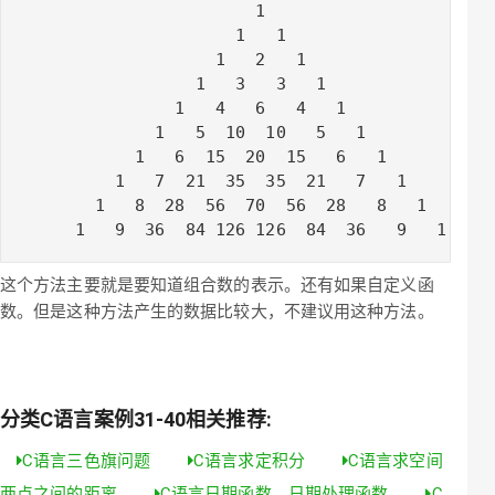
                       1

                     1   1

                   1   2   1

                 1   3   3   1

               1   4   6   4   1

             1   5  10  10   5   1

           1   6  15  20  15   6   1

         1   7  21  35  35  21   7   1

       1   8  28  56  70  56  28   8   1

     1   9  36  84 126 126  84  36   9   1
这个方法主要就是要知道组合数的表示。还有如果自定义函
数。但是这种方法产生的数据比较大，不建议用这种方法。
分类C语言案例31-40相关推荐:
C语言三色旗问题
C语言求定积分
C语言求空间
两点之间的距离
C语言日期函数，日期处理函数
C