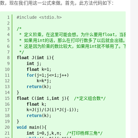
数，现在我们用这一公式来做。首先，此方法代码如下：
1
#include <stdio.h>
2
3
/* 
4
* 定义阶乘，在这里可能会想。为什么要用float，当我试
5
* 如果用int的话，那么在打印行数多了以后就会出错。
6
* 这是因为阶乘的数比较大，如果用int就不够用了。下同
7
*/
8
float
J(
int
i){
9
int
j;
10
float
k=1;
11
for
(j=1;j<=i;j++)
12
k=k*j;
13
return
(k);
14
}
15
float
C(
int
i,
int
j){  
/*定义组合数*/
16
float
k;
17
k=J(j)/(J(i)*J(j-i));
18
return
(k);
19
}
20
void
main(){
21
int
i=0,j,k,n;  
/*打印杨辉三角*/