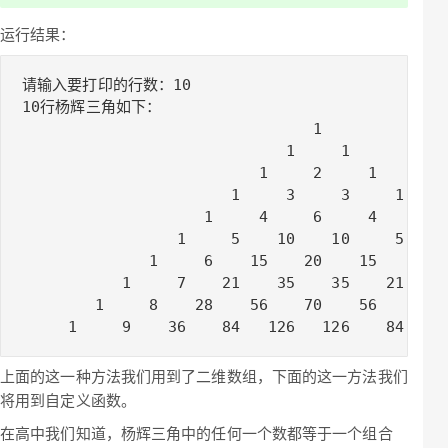
运行结果：
请输入要打印的行数：10

10行杨辉三角如下：

                                1

                             1     1

                          1     2     1

                       1     3     3     1

                    1     4     6     4     1

                 1     5    10    10     5     
              1     6    15    20    15     6  
           1     7    21    35    35    21     
        1     8    28    56    70    56    28  
     1     9    36    84   126   126    84    
上面的这一种方法我们用到了二维数组，下面的这一方法我们
将用到自定义函数。
在高中我们知道，杨辉三角中的任何一个数都等于一个组合