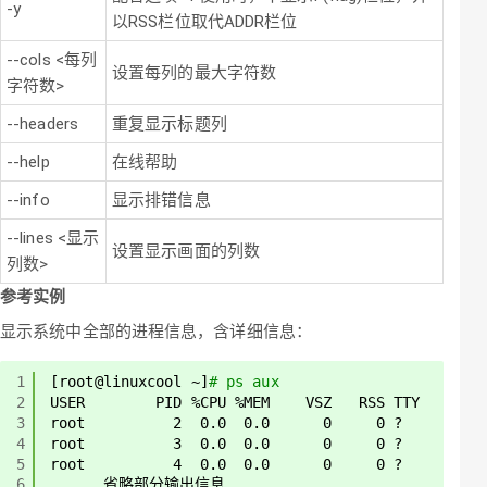
-y
以RSS栏位取代ADDR栏位
--cols <每列
设置每列的最大字符数
字符数>
--headers
重复显示标题列
--help
在线帮助
--info
显示排错信息
--lines <显示
设置显示画面的列数
列数>
参考实例
显示系统中全部的进程信息，含详细信息：
1
[root@linuxcool ~]
# ps aux 
2
USER        PID %CPU %MEM    VSZ   RSS TTY      S
3
root          2  0.0  0.0      0     0 ?        S
4
root          3  0.0  0.0      0     0 ?        I
5
root          4  0.0  0.0      0     0 ?        I
6
………………省略部分输出信息………………