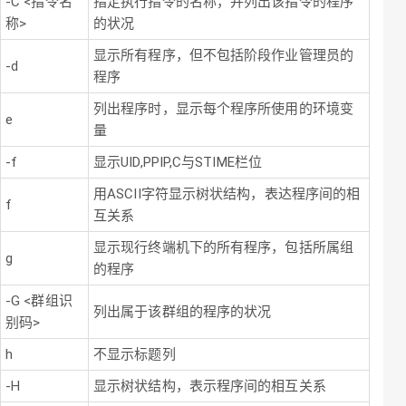
-C <指令名
指定执行指令的名称，并列出该指令的程序
称>
的状况
显示所有程序，但不包括阶段作业管理员的
-d
程序
列出程序时，显示每个程序所使用的环境变
e
量
-f
显示UID,PPIP,C与STIME栏位
用ASCII字符显示树状结构，表达程序间的相
f
互关系
显示现行终端机下的所有程序，包括所属组
g
的程序
-G <群组识
列出属于该群组的程序的状况
别码>
h
不显示标题列
-H
显示树状结构，表示程序间的相互关系