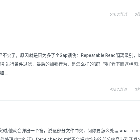
6103浏览
0
已经不会了，原因就是因为多了个Gap锁例：Repeatable Read隔离级别，
 假设选择id列上的索引进行条件过滤，最后的加锁行为，是怎么样的呢？同样看下面这幅
...
4757浏览
0
时,他就会弹出一个窗，说这部分文件冲突，问你要怎么处理smart chec
突的话）force checkout就不会把冲突的这部分内容带到开发分支 