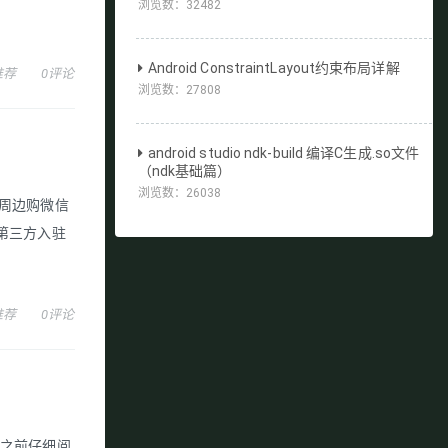
浏览数：
32482
Android ConstraintLayout约束布局详解
推荐
0评论
浏览数：
27808
android studio ndk-build 编译C生成.so文件
（ndk基础篇）
浏览数：
26038
及周边购微信
第三方入驻
推荐
0评论
作之前仔细阅