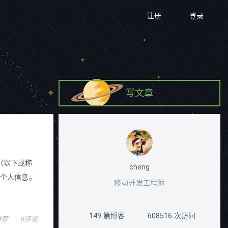
注册
登录
写文章
户（以下或称
cheng
的个人信息。
移动开发工程师
149
篇博客
608516
次访问
推荐
0评论