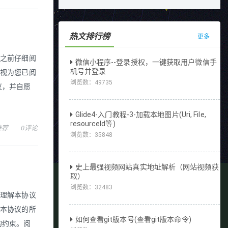
热文排行榜
更多
作之前仔细阅
微信小程序--登录授权，一键获取用户微信手
机号并登录
即视为您已阅
浏览数：
49735
议，并自愿
Glide4-入门教程-3-加载本地图片(Uri, File,
resourceId等)
推荐
0评论
浏览数：
35848
史上最强视频网站真实地址解析（网站视频获
取）
浏览数：
32483
分理解本协议
受本协议的所
如何查看git版本号(查看git版本命令)
的约束。阅