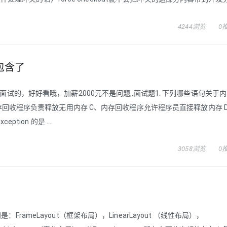
4244浏览
0
包含了
备面试的，好好看哦，加薪2000元不是问题,,面试题1. 下列哪些语句关于
B、内存回收程序负责释放无用内存 C、内存回收程序允许程序员直接释放内存 
tion 的是 ...
3058浏览
0
rameLayout（框架布局），LinearLayout （线性布局），