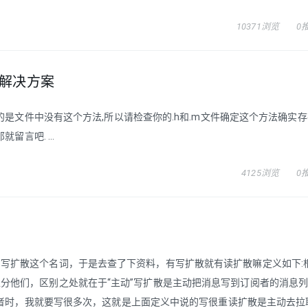
10371浏览
0
XXX 解决方案
的是文件中没有这个方法,所以请检查你的.h和.m文件确定这个方法确实存
言吧. ...
4125浏览
0
写扩散这个名词，于是去查了下资料，有写扩散就有读扩散嘛定义如下:
分他们，区别之处就在于“主动”写扩散是主动把消息写到订阅者的消息
阅者时，我就要写很多次，这就是上面定义中说的写很重读扩散是主动去拉取被