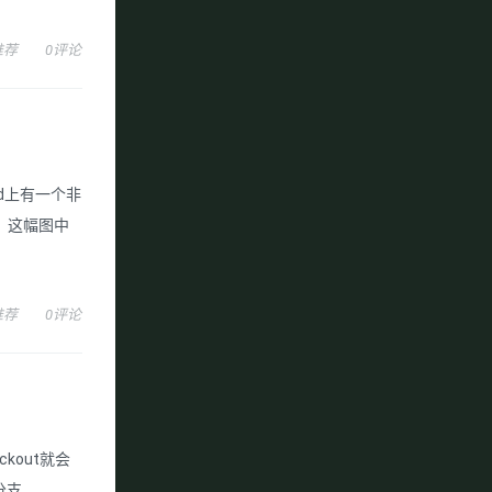
推荐
0评论
id上有一个非
图：这幅图中
推荐
0评论
kout就会
...